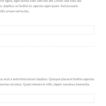
tor ligula, eget lacinia odio sem nec elit. Donec sed odio dui.
, dapibus ac facilisis in, egestas eget quam. Sed posuere
llis ornare vel eu leo.
ibus erat a ante historiarum dapibus. Quisque placerat facilisis egestas
enectus et netus. Quam temere in vitiis, legem sancimus haerentia.