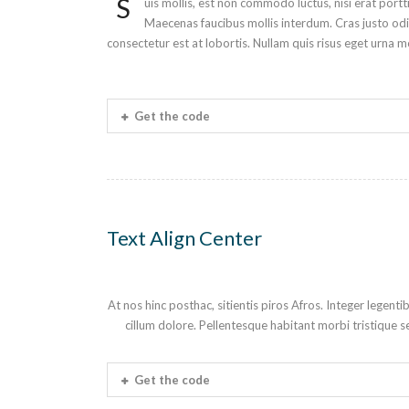
S
uis mollis, est non commodo luctus, nisi erat portti
Maecenas faucibus mollis interdum. Cras justo odio
consectetur est at lobortis. Nullam quis risus eget urna mo
Get the code
Text Align Center
At nos hinc posthac, sitientis piros Afros. Integer legent
cillum dolore. Pellentesque habitant morbi tristique s
Get the code